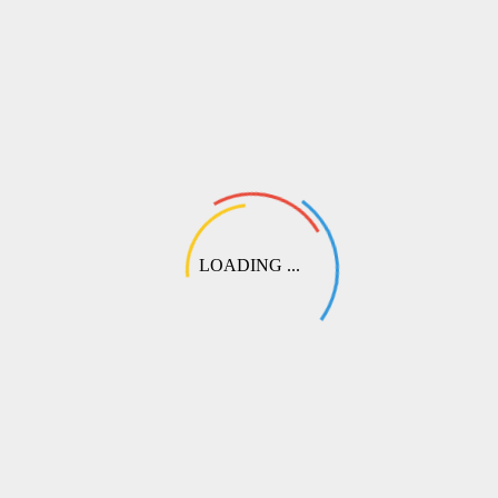
💬
Выберите этот пункт при оформлении. Наш специалист свяжется
с вами, чтобы подобрать оптимальный вариант перевода или
согласовать частичную предоплату.
LOADING ...
СДЭК
Самый популярный способ доставки по России и СНГ. Доступна