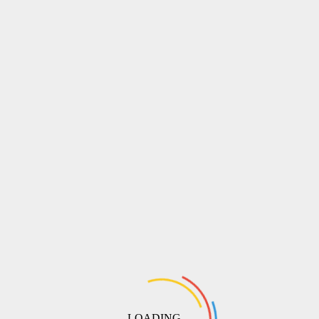
Ключ комбинированный 50 мм ДТ
Описание: Ключ комбинированный 50 мм ДТ предназначен
для завинчивания и отвинчивания гаек и болтов...
3354.50р.
LOADING ...