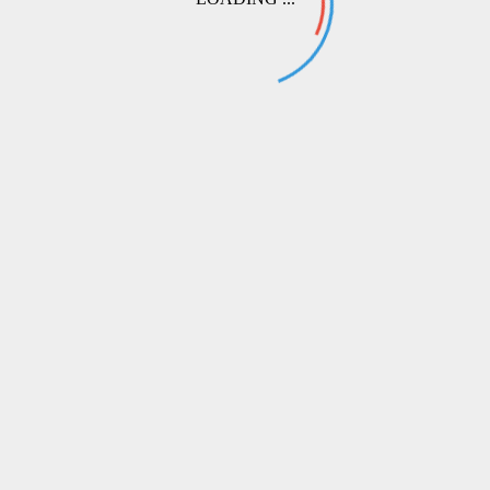
Остаток:
2
-
+
В Корзину