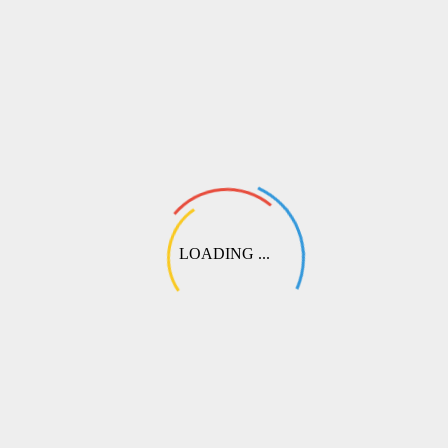
Другой вариант / Помощь менеджера
Если вам требуются особые условия или вы хотите обсудить
вариант наложенного платежа при отправке через СДЭК:
💬
Выберите этот пункт при оформлении. Наш специалист свяжется
с вами, чтобы подобрать оптимальный вариант перевода или
согласовать частичную предоплату.
LOADING ...