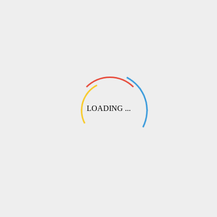
вариант наложенного платежа при отправке через СДЭК:
💬
Выберите этот пункт при оформлении. Наш специалист свяжется
с вами, чтобы подобрать оптимальный вариант перевода или
согласовать частичную предоплату.
LOADING ...
СДЭК