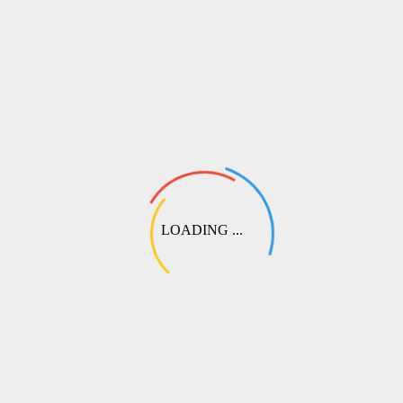
согласовать частичную предоплату.
LOADING ...
СДЭК
Самый популярный способ доставки по России и СНГ. Доступна
доставка до пункта выдачи заказов (ПВЗ) или курьером до двери.
⏱️
Сроки:
от 2 до 6 рабочих дней