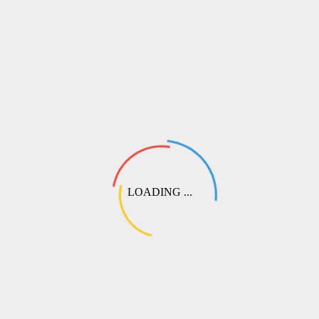
LOADING ...
СДЭК
Самый популярный способ доставки по России и СНГ. Доступна
доставка до пункта выдачи заказов (ПВЗ) или курьером до двери.
⏱️
Сроки:
от 2 до 6 рабочих дней
💰
Стоимость:
от 350 р.
🌍
Покрытие:
РФ, СНГ, Китай