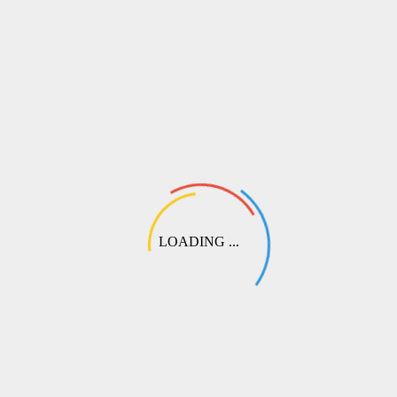
вариант наложенного платежа при отправке через СДЭК:
💬
Выберите этот пункт при оформлении. Наш специалист свяжется
с вами, чтобы подобрать оптимальный вариант перевода или
согласовать частичную предоплату.
LOADING ...
СДЭК
Самый популярный способ доставки по России и СНГ. Доступна