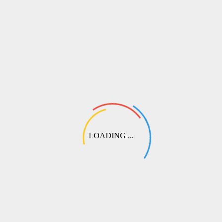
💬
Выберите этот пункт при оформлении. Наш специалист свяжется
с вами, чтобы подобрать оптимальный вариант перевода или
согласовать частичную предоплату.
LOADING ...
СДЭК
Самый популярный способ доставки по России и СНГ. Доступна